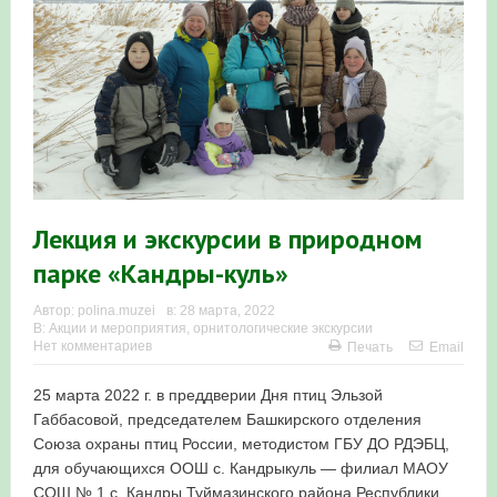
Итоги акции «Весенняя перекличка-2026» в
Республике Башкортостан
«Весенняя перекличка-2026» — 21-31 мая 2026
Мероприятие для ребят из дневного лагеря центра
олимпиадного движения «Аврора»
Лекция и экскурсии в природном
Фотофиксация и осмотр птенцов сапсанов на крыше
парке «Кандры-куль»
Уралсиба в Уфе в 2026 г.
Автор:
polina.muzei
в:
28 марта, 2022
Участие башкирских орнитологов и бердвотчеров в
В:
Акции и мероприятия
,
орнитологические экскурсии
Нет комментариев
Печать
Email
проекте «Развитие программы мониторинга
25 марта 2022 г. в преддверии Дня птиц Эльзой
численности птиц в европейской части России»
Габбасовой, председателем Башкирского отделения
Союза охраны птиц России, методистом ГБУ ДО РДЭБЦ,
«Весенняя перекличка-2026» — 11-20 мая 2026
для обучающихся ООШ с. Кандрыкуль — филиал МАОУ
Мониторинг орнитофауны на постоянных маршрутах
СОШ № 1 с. Кандры Туймазинского района Республики