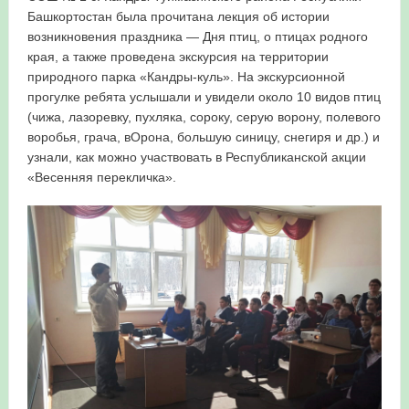
Башкортостан была прочитана лекция об истории
в Республике Башкортостан в 2026 году
возникновения праздника — Дня птиц, о птицах родного
края, а также проведена экскурсия на территории
природного парка «Кандры-куль». На экскурсионной
прогулке ребята услышали и увидели около 10 видов птиц
(чижа, лазоревку, пухляка, сороку, серую ворону, полевого
воробья, грача, вОрона, большую синицу, снегиря и др.) и
узнали, как можно участвовать в Республиканской акции
«Весенняя перекличка».