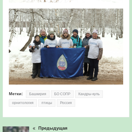
Метки:
Башкирия
БО СОПР
Кандры-куль
орнитология
птицы
Россия
Предыдущая