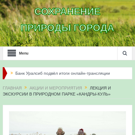
СОХРАНЕНИЕ
ПРИРОДЫ ГОРОДА
Menu
Банк Уралсиб подвёл итоги онлайн-трансляции
жизни сапсанов в Уфе в 2026 году
ГЛАВНАЯ
АКЦИИ И МЕРОПРИЯТИЯ
ЛЕКЦИЯ И
ЭКСКУРСИИ В ПРИРОДНОМ ПАРКЕ «КАНДРЫ-КУЛЬ»
Итоги акции «Соловьиные вечера-2026» в
Республике Башкортостан
Три птенца сапсанов Уралсиба получили имена и
кольца