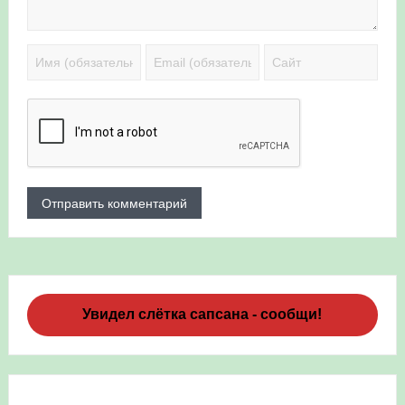
Увидел слётка сапсана - сообщи!