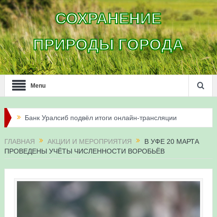
СОХРАНЕНИЕ
ПРИРОДЫ ГОРОДА
Menu
Банк Уралсиб подвёл итоги онлайн-трансляции
жизни сапсанов в Уфе в 2026 году
ГЛАВНАЯ
АКЦИИ И МЕРОПРИЯТИЯ
В УФЕ 20 МАРТА
ПРОВЕДЕНЫ УЧЁТЫ ЧИСЛЕННОСТИ ВОРОБЬЁВ
Итоги акции «Соловьиные вечера-2026» в
Республике Башкортостан
Три птенца сапсанов Уралсиба получили имена и
кольца