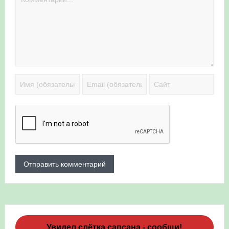
Увидел слётка сапсана - сообщи!