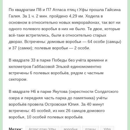
в Республике Башкортостан в 2026 году
По квадратам П8 и П7 Атласа птиц г.Уфы прошла Гайсина
Галия. За 1 ч. 2 мин. пройдено 4,29 км. Ходила в
основном в относительно новых микрорайонах, так вот ни
одного полевого воробья в них не было. Те двое, которые
всё-таки встретились, были в относительно старых
дворах. Встречены: домовые воробьи — 64 особи (самцы)
и 37 (самки); полевые воробьи — 2 особи.
В квадрате З3 в парке Победы без учёта времени и
километров Габбасовой Эльзой единомоментно
встречены 6 полевых воробьёв, рядом с частным
сектором.
В квадрате Н6 в парке Якутова (окрестности Солдатского
озера и передняя часть парка до памятника) учёты
воробьёв провела Островская Юлия. За 40 минут
встречены: 45 особей, из них 26 самцов домового
воробья, 10 особей полевых воробьёв.
Метки:
Атлас птиц Уфы
воробьи
птицы
Уфа