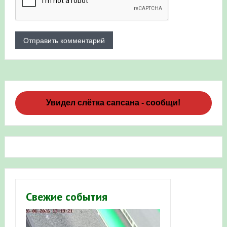
Увидел слётка сапсана - сообщи!
Свежие события