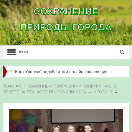
СОХРАНЕНИЕ
ПРИРОДЫ ГОРОДА
Menu
Банк Уралсиб подвёл итоги онлайн-трансляции
жизни сапсанов в Уфе в 2026 году
ГЛАВНАЯ
РАЙОННЫЙ ТВОРЧЕСКИЙ КОНКУРС «МЫ В
ОТВЕТЕ ЗА ТЕХ, КОГО ПРИРУЧИЛИ-2025» — ИТОГИ
4
Итоги акции «Соловьиные вечера-2026» в
Республике Башкортостан
Три птенца сапсанов Уралсиба получили имена и
кольца