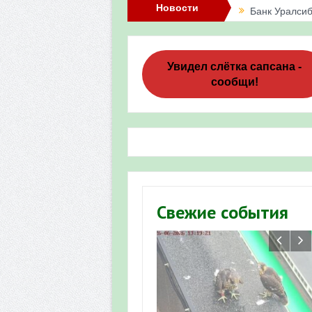
Новости
Банк Уралсиб
Итоги акции 
Три птенца с
Увидел слётка сапсана -
сообщи!
Итоги акции 
«Весенняя п
Мероприятие 
Фотофиксация
Участие башк
Свежие события
численности пт
«Весенняя п
Мониторинг о