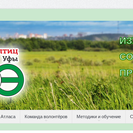
ИЗ
СО
ПР
 Атласа
Команда волонтёров
Методики и обучение
С