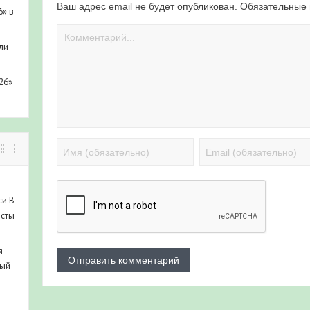
Ваш адрес email не будет опубликован.
Обязательные
6» в
ли
26»
си
В
исты
я
ный