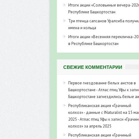
Итоги акции «Соловьиные вечера-202
Республике Башкортостан
Три птенца сапсанов Уралсиба получи
имена и кольца
Итоги акции «Весенняя перекличка-20
в Республике Башкортостан
СВЕЖИЕ КОММЕНТАРИИ
Первое гнездование белых аистов в
Башкортостане - Атлас птиц Уфы
к запи
Башкортостане загнездились белые а
Республиканская акция «Грачиный
колхоз» - данные с INaturalist на 15 ма
2025 - Атлас птиц Уфы
к записи
«Грачи
колхоз» за апрель 2025
Республиканская акция «Грачиный