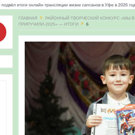
 подвёл итоги онлайн-трансляции жизни сапсанов в Уфе в 2026 го
«Соловьиные вечера-2026» в Республике Башкортостан
ГЛАВНАЯ
РАЙОННЫЙ ТВОРЧЕСКИЙ КОНКУРС «МЫ В 
ПРИРУЧИЛИ-2025» — ИТОГИ
6
апсанов Уралсиба получили имена и кольца
«Весенняя перекличка-2026» в Республике Башкортостан
ерекличка-2026» — 21-31 мая 2026
для ребят из дневного лагеря центра олимпиадного движения «А
 и осмотр птенцов сапсанов на крыше Уралсиба в Уфе в 2026 г.
ирских орнитологов и бердвотчеров в проекте «Развитие програм
иц в европейской части России»
ерекличка-2026» — 11-20 мая 2026
рнитофауны на постоянных маршрутах в Республике Башкортостан