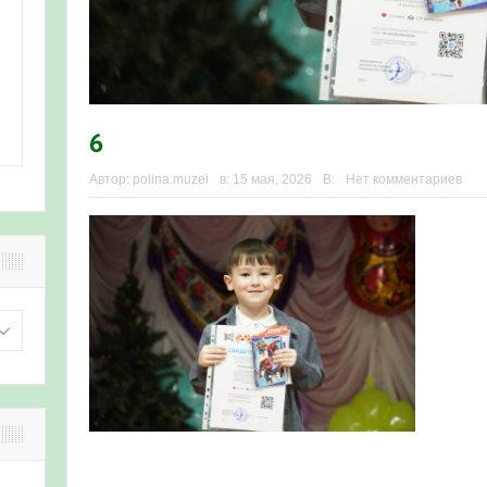
6
Автор:
polina.muzei
в:
15 мая, 2026
В:
Нет комментариев