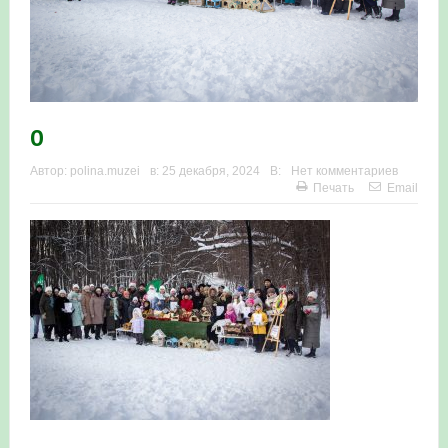
0
Автор:
polina.muzei
в:
25 декабря, 2024
В:
Нет комментариев
Печать
Email