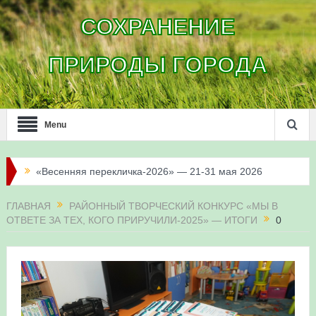
СОХРАНЕНИЕ
ПРИРОДЫ ГОРОДА
Menu
«Весенняя перекличка-2026» — 21-31 мая 2026
Мероприятие для ребят из дневного лагеря центра
ГЛАВНАЯ
РАЙОННЫЙ ТВОРЧЕСКИЙ КОНКУРС «МЫ В
олимпиадного движения «Аврора»
ОТВЕТЕ ЗА ТЕХ, КОГО ПРИРУЧИЛИ-2025» — ИТОГИ
0
Фотофиксация и осмотр птенцов сапсанов на крыше
Уралсиба в Уфе в 2026 г.
Участие башкирских орнитологов и бердвотчеров в