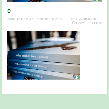
0
Автор:
polina.muzei
в:
30 апреля, 2025
В:
Нет комментариев
Печать
Email