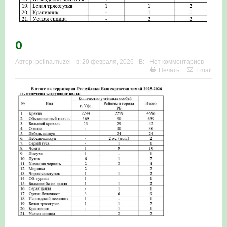
0
Автор:
polina.muzei
в:
20 февраля, 2026
В:
Нет комментариев
Печать
Email