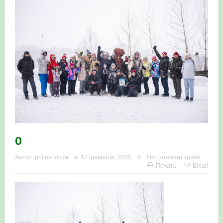
0
Автор:
polina.muzei
в:
17 февраля, 2025
В:
Нет комментариев
Печать
Email