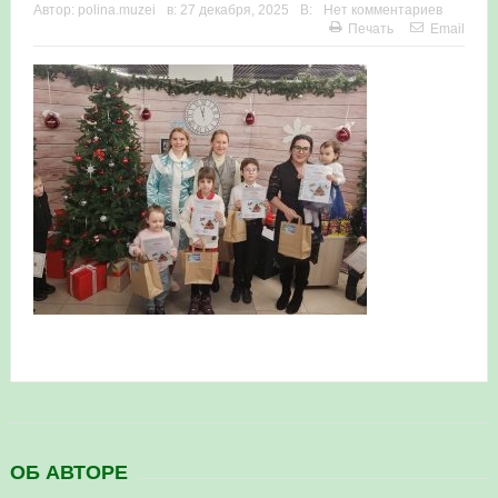
Автор:
polina.muzei
в:
27 декабря, 2025
В:
Нет комментариев
Печать
Email
ОБ АВТОРЕ