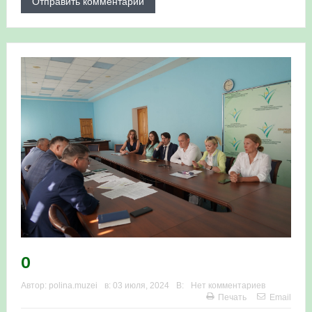
0
Автор:
polina.muzei
в:
03 июля, 2024
В:
Нет комментариев
Печать
Email