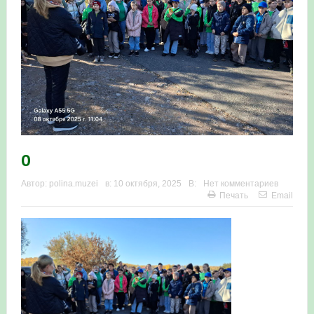
0
Автор:
polina.muzei
в:
10 октября, 2025
В:
Нет комментариев
Печать
Email