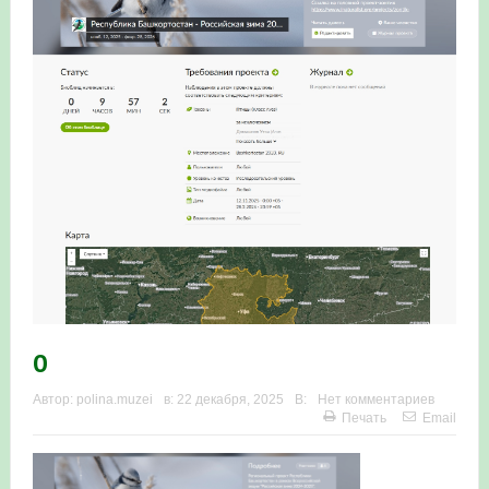
0
Автор:
polina.muzei
в:
22 декабря, 2025
В:
Нет комментариев
Печать
Email